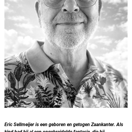
Eric Sellmeijer is een geboren en getogen Zaankanter. Als
kind had hij al een ongebreidelde fantasie, die hij