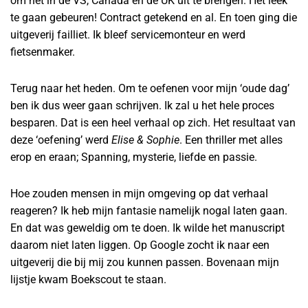
om het in de VS, Canada en de UK uit te brengen. Het leek
te gaan gebeuren! Contract getekend en al. En toen ging die
uitgeverij failliet. Ik bleef servicemonteur en werd
fietsenmaker.
Terug naar het heden. Om te oefenen voor mijn ‘oude dag’
ben ik dus weer gaan schrijven. Ik zal u het hele proces
besparen. Dat is een heel verhaal op zich. Het resultaat van
deze ‘oefening’ werd
Elise & Sophie
. Een thriller met alles
erop en eraan; Spanning, mysterie, liefde en passie.
Hoe zouden mensen in mijn omgeving op dat verhaal
reageren? Ik heb mijn fantasie namelijk nogal laten gaan.
En dat was geweldig om te doen. Ik wilde het manuscript
daarom niet laten liggen. Op Google zocht ik naar een
uitgeverij die bij mij zou kunnen passen. Bovenaan mijn
lijstje kwam Boekscout te staan.